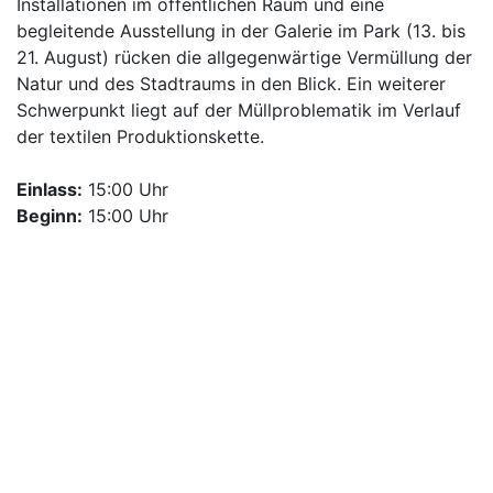
Installationen im öffentlichen Raum und eine
begleitende Ausstellung in der Galerie im Park (13. bis
21. August) rücken die allgegenwärtige Vermüllung der
Natur und des Stadtraums in den Blick. Ein weiterer
Schwerpunkt liegt auf der Müllproblematik im Verlauf
der textilen Produktionskette.
Einlass:
15:00 Uhr
Beginn:
15:00 Uhr
Weitere Informationen
Der Fotograf Dirk Krüll (Jahrgang 1958) hat die
Werkreihe „Plastic Army“ geschaffen. Am Beispiel von
Plastikmüll prangert Krüll verantwortungslosen
Umgang mit der Natur und die Vergeudung