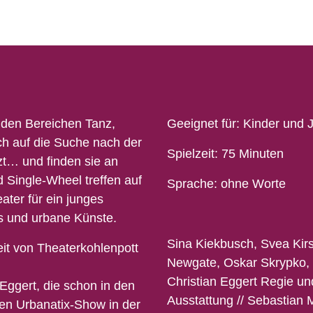
den Bereichen Tanz,
Geeignet für
:
Kinder und 
ch auf die Suche nach der
Spielzeit
: 75 Minuten
zt… und finden sie an
d Single-Wheel treffen auf
Sprache: ohne Worte
ter für ein junges
us und urbane Künste.
Sina
Kiekbusch
, Svea Kir
eit von
T
heaterkohlenpott
Newgate
,
Oskar
Skrypko
,
Christian Eggert
Regie un
Eggert, die schon in den
Ausstattung
//
Sebastian 
hen
Urbanatix
-Show in der