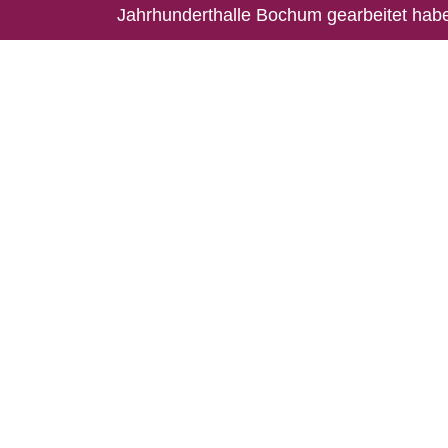
Jahrhundert
h
alle Bochum gearbeitet hab
„
Trial & Error
“
wurde
n
ominiert für den D
Faust
2022“ in der Kategorie
Inszenieru
Publikum
.
Mit Freunden teilen
Teilen
Twittern