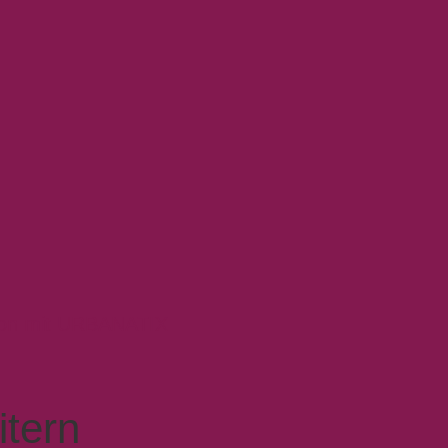
tion mit URBANATIX
itern