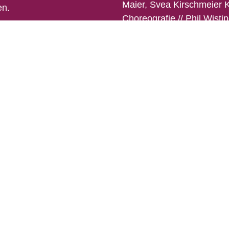
Maier, Svea Kirschmeier
K
en.
Choreogra
f
ie
//
Phil
Wisti
eutschen Theaterpreis „
Der
ng
–
Theater für j
unges