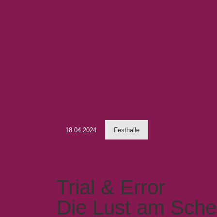
18.04.2024
Festhalle
theaterkohlenpott Herne in Koopera
Bochum
Trial & Error
Die Lust am Sche