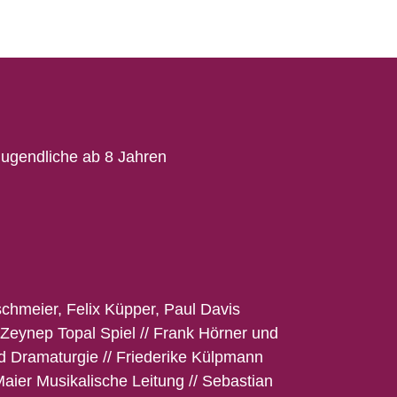
Jugendliche
ab
8
Jahren
schmeier, Felix Küpper, Paul Davis
 Zeynep Topal
Spiel
//
Frank Hörner und
d Dramaturgie
//
Friederike
Külpmann
Maier
Musikalische Leitung
//
Sebastian