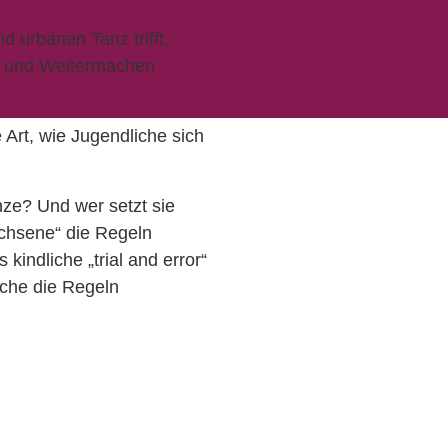
 urbanen Tanz trifft,
rn und Weitermachen
e Art, wie Jugendliche sich
nze? Und wer setzt sie
achsene“ die Regeln
indliche „trial and error“
iche die Regeln