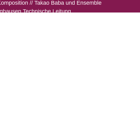
omposition
//
Takao Baba und Ensemble
nghausen
Technische Leitung