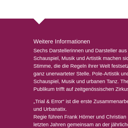
Weitere Informationen
Sechs Dar
s
teller
i
nnen
und Darsteller
aus 
Schauspiel, Musik und Artistik machen si
Stimme, die die Regeln ihrer Welt festset
ganz unerwarteter Stelle
.
Pole-Artistik un
Schauspiel, Musik und urbanen Tanz. Thea
Publikum trifft auf zeitgenössischen Zirk
„Trial & Error“
ist die erste Zusammenarb
und
U
rbanatix
.
Regie führen Frank Hörner und Christian 
letzten Jahren gemeinsam an der jährlic