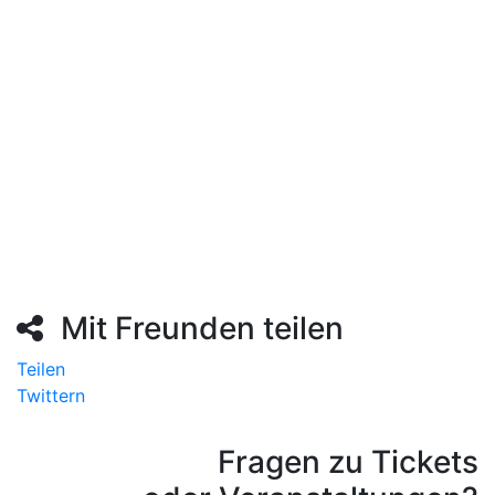
gemeinsam das Theater con cuore und sind seitdem
Bundesweit mit ihren Figuren unterwegs. Seit 2019 ist
Stefan P. Maatz zudem künstlerischer Leiter des
Puppentheaterfestes in Berlin.
Am 20 März ist internationaler Kinder- und
Jugendtheatertag!
Mit Freunden teilen
Teilen
Twittern
Fragen zu Tickets