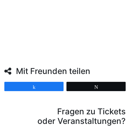
Antonín Dvorák Slawische Tänze op. 72 Nr. 2
Fritz Kreisler Marche miniature viennoise
Pjotr Iljitsch Tschaikowski Nussknacker-Suite
Mit Freunden teilen
Teilen
Twittern
Fragen zu Tickets
oder Veranstaltungen?