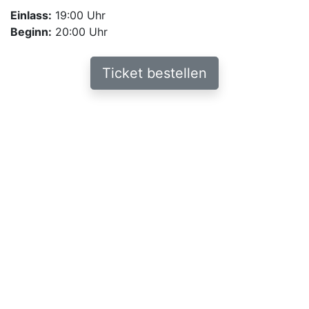
Einlass:
19:00 Uhr
Beginn:
20:00 Uhr
Ticket bestellen
Weitere Informationen
Obwohl sie sich noch lieben, beklagt Tess „so ein
Gefühl, als habe sie etwas aufgegeben“. Curtis ist aus
Respekt vor ihrem Wunsch nach Selbstfindung
überraschend schnell einverstanden und in den drei
Worten „wir trennen uns“, mit fast geschäftsmäßiger
Nüchternheit ausgesprochen,
deutet nichts auf das beginnende Drama hin.