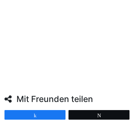
Diese Veranstaltung ist Teil der Abonnement-Reihe
Kultur Mix.
Einzelkarten können Sie hier über den Link zu
ProTicket bestellen oder bei unserem
Kartenvorverkauf auf der
Heimbachstraße 12
.
Eintrittspreis je nach Kategorie:
19,00 € / 21,00 € / 22,00 € / 23,00 €
Mit Freunden teilen
Teilen
Twittern