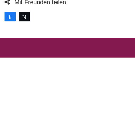
Mit Freunden teilen
Teilen
Twittern
FRAGEN ZU TICKETS
ODER VERANSTALTUNGEN?
ANRUFEN
EMAIL SCHREIBEN