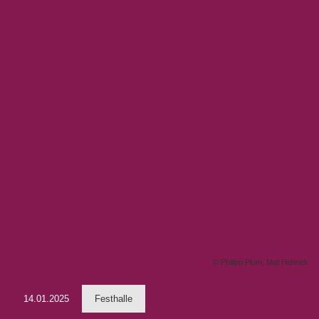
© Philipp Plum, Mat Hennek
14.01.2025
Festhalle