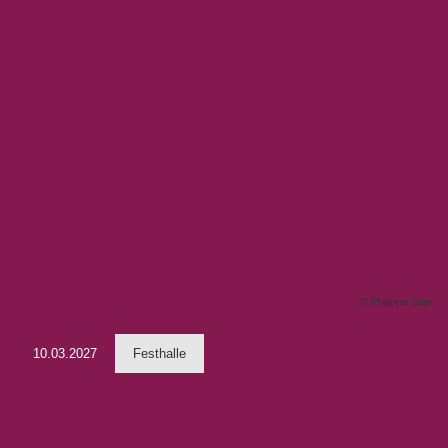
© Philippe Stier
10.03.2027
Festhalle
Daniela Koch Querflöte // Johanna Stier Oboe
// Nemorino Scheliga Klarinette // Theo Plath