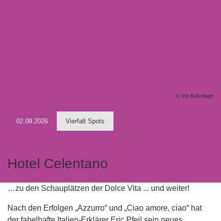
© Ina Kalvelage
02.09.2026
Vierfalt Spots
Leseshow mit Eric Pfeil
Hotel Celentano
…zu den Schauplätzen der Dolce Vita ... und weiter!
Nach den Erfolgen „Azzurro“ und „Ciao amore, ciao“ hat
der fabelhafte Italien-Erklärer Eric Pfeil sein neues