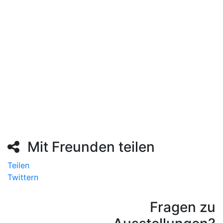
07. Juni 2022 I 13–13.30 Uhr und 05. Juli 2022, 13–
13:30 Uhr
Öffnungszeiten:
Di–Sa 15–18 Uhr, So + Fei 11–18 Uhr
Rathauspark 1 I 41747 Viersen
Telefon 02162 101-160
Mit Freunden teilen
Teilen
Twittern
Fragen zu