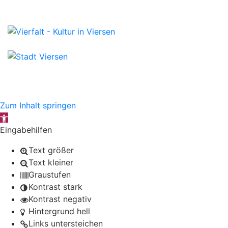
Zum Inhalt springen
Werkzeugleiste öffnen
Eingabehilfen
Text größer
Text kleiner
Graustufen
Kontrast stark
Kontrast negativ
Hintergrund hell
Links untersteichen