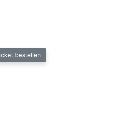
icket bestellen
fie: Maura Morales // Tänzer:innen: Kalin
orales // Komposition, Live-Musik: Michio
Michaela Predeick // Kostüme: Marion