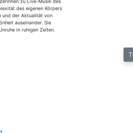
zerinnen zu Live-Musik des
exität des eigenen Körpers
 und der Aktualität von
nheit auseinander. Sie
Unruhe in ruhigen Zeiten.
T
tal im Rahmen
Konzept / Regie / Choreogra
Morrow, Mihyun Ko, Maura M
Woirgardt // Dramaturgie: 
1