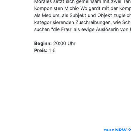
Morales setzt sich gemeinsam mit zwei Tän
Komponisten Michio Woigardt mit der Kompl
als Medium, als Subjekt und Objekt zugleich
kategorisierenden Zuschreibungen, wie Schö
suchen "die Frau“ als ewige Auslöserin von 
Beginn:
20:00 Uhr
Preis:
1 €
Weitere Informationen
Das Stück „Cherchez la femme“ wird digi
des Festivals tanz nrw 21 gezeigt.
Weitere Infos finden Sie unter
tanz NRW 2