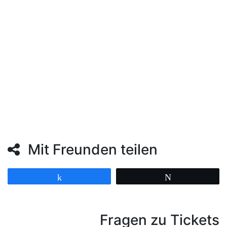
op. 73, I.
Allegretto – III. Allegro non troppo
Omer Klein Solo pieces for piano
Ludwig van Beethoven Klaviersonate Nr. 8 in c-Moll,
Op. 13: II – Adagio cantabile, (arr. Omer Klein für
Klavierquintett)
Mit Freunden teilen
Teilen
Twittern
Fragen zu Tickets