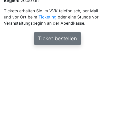
Beginn:
20:00 Uhr
Tickets erhalten Sie im VVK telefonisch, per Mail
und vor Ort beim
Ticketing
oder eine Stunde vor
Veranstaltungsbeginn an der Abendkasse.
Ticket bestellen
Weitere Informationen
„Es ist nicht ungewöhnlich für Jazzpianisten, dass sie
einen starken Bezug zur klassischen Musik haben. Das
ist bei vielen meiner Jazz-Helden der Fall“, sagt Klein.
Da alle fünf in Frankfurt leben, kam rasch der Wunsch
nach einer Zusammenarbeit auf. Von diesem Gedanken