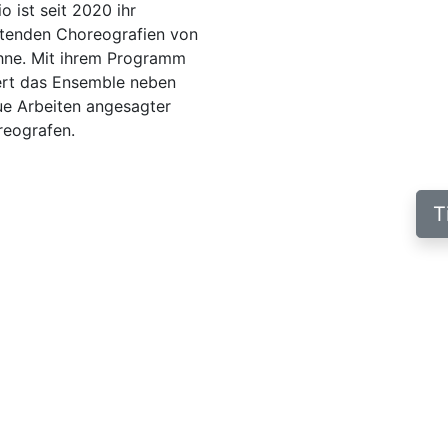
 ist seit 2020 ihr
eutenden Choreografien von
hne. Mit ihrem Programm
ert das Ensemble neben
ue Arbeiten angesagter
reografen.
T
den Bogen zwischen
Diese Veranstaltung ist Te
e einmalige Gelegenheit,
Einzelkarten können Sie hie