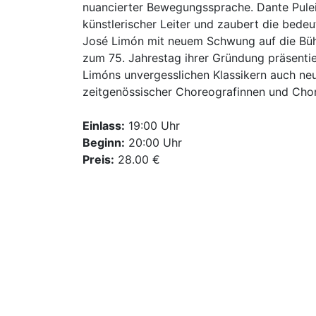
nuancierter Bewegungssprache. Dante Puleio
künstlerischer Leiter und zaubert die bed
José Limón mit neuem Schwung auf die Bü
zum 75. Jahrestag ihrer Gründung präsenti
Limóns unvergesslichen Klassikern auch ne
zeitgenössischer Choreografinnen und Cho
Einlass:
19:00 Uhr
Beginn:
20:00 Uhr
Preis:
28.00 €
Weitere Informationen
Die Limón Dance Company spannt erneut 
Vergangenheit und Gegenwart und bietet di