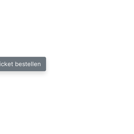
icket bestellen
il der Abonnement-Reihe
„Kultur Extra“
.
r über den Link zu Proticket bestellen oder