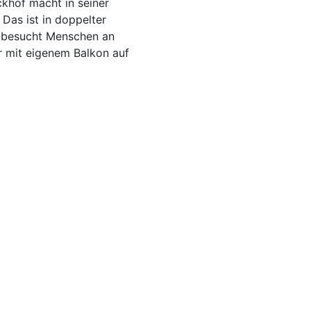
khof macht in seiner
 Das ist in doppelter
f besucht Menschen an
er mit eigenem Balkon auf
stühlen, Tisch,
Die Aktion „Urlaub auf Balko
l wird am Freitag, 26.
„Stadtbesetzung“ des Kultu
stadt rollen. An geeigneten
Dauer: 10 – 16 Uhr
rsstraße und am
oder am Haus Maria Hilf)
nen und -Nutzer um die