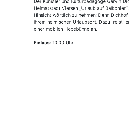
Der Künstler und Kulturpädagoge Garvin Dic
Heimatstadt Viersen „Urlaub auf Balkonien“.
Hinsicht wörtlich zu nehmen: Denn Dickho
ihrem heimischen Urlaubsort. Dazu „reist“ 
einer mobilen Hebebühne an.
Einlass:
10:00 Uhr
Weitere Informationen
Dieser voll ausgestattete Balkon mit Garten
Sonnenschirm, Kühlschrank, Blumen und Gril
August, ab 10 Uhr durch die Viersener Innen
Standorten am Rathausmarkt, an der Goete
Diergardtplatz (zum Beispiel am Stadthaus 
wird Dickhof stoppen und Balkon-Nutzerin