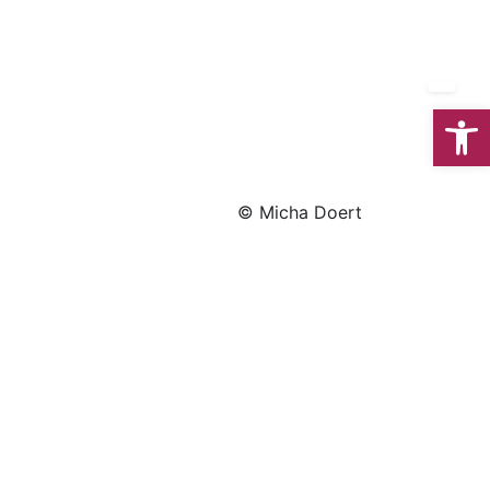
We
© Micha Doert