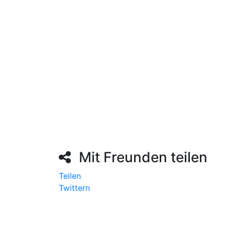
Erlaubnis für einen Kurzbesuch bitten. Erfolg
Hebebalkon nach oben. Dickhof möchte mit
Urlauberinnen und –Urlaubern auf Augenhö
privaten Urlaubsort führen.
Mit Freunden teilen
Teilen
Twittern