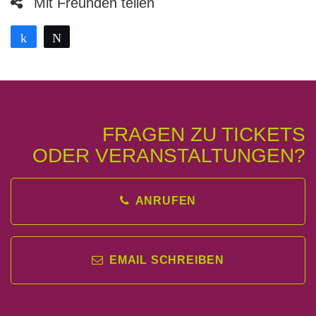
Mit Freunden teilen
Teilen
Twittern
FRAGEN ZU TICKETS
ODER VERANSTALTUNGEN?
ANRUFEN
EMAIL SCHREIBEN