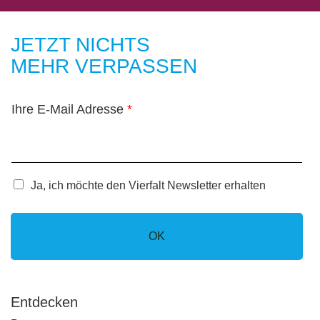
JETZT NICHTS
MEHR VERPASSEN
Ihre E-Mail Adresse
*
C
Ja, ich möchte den Vierfalt Newsletter erhalten
h
e
c
OK
k
b
o
x
Entdecken
e